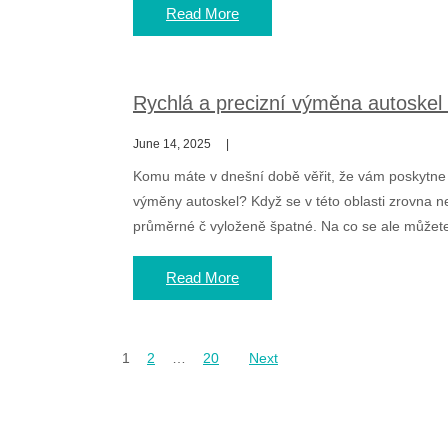
Read More
Rychlá a precizní výměna autoskel
June 14, 2025
Komu máte v dnešní době věřit, že vám poskytne 
výměny autoskel? Když se v této oblasti zrovna n
průměrné č vyloženě špatné. Na co se ale můžete
Read More
Posts
1
2
…
20
Next
pagination