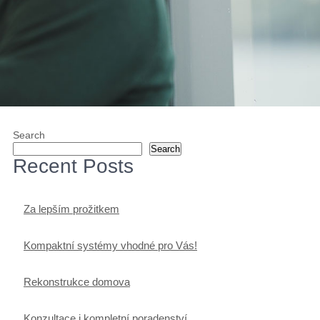
Search
Search
Recent Posts
Za lepším prožitkem
Kompaktní systémy vhodné pro Vás!
Rekonstrukce domova
Konzultace i kompletní poradenství