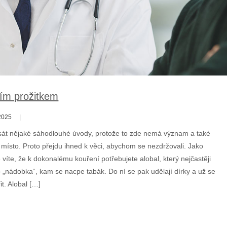
ším prožitkem
2025
át nějaké sáhodlouhé úvody, protože to zde nemá význam a také
 místo. Proto přejdu ihned k věci, abychom se nezdržovali. Jako
tě víte, že k dokonalému kouření potřebujete alobal, který nejčastěji
o „nádobka“, kam se nacpe tabák. Do ní se pak udělají dírky a už se
t. Alobal […]