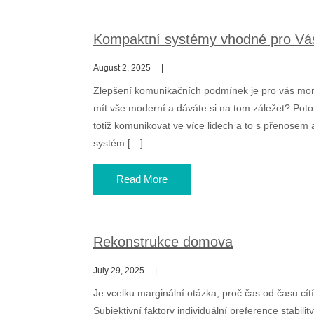
Kompaktní systémy vhodné pro Vá
August 2, 2025
Zlepšení komunikačních podmínek je pro vás momen
mít vše moderní a dáváte si na tom záležet? Pot
totiž komunikovat ve více lidech a to s přenosem 
systém […]
Read More
Rekonstrukce domova
July 29, 2025
Je vcelku marginální otázka, proč čas od času c
Subjektivní faktory individuální preference stabi