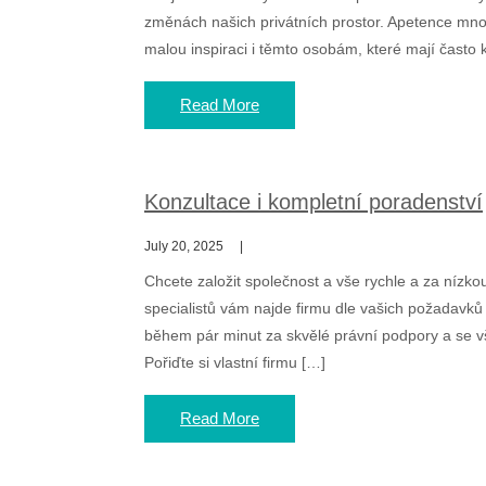
změnách našich privátních prostor. Apetence m
malou inspiraci i těmto osobám, které mají často 
Read More
Konzultace i kompletní poradenství
July 20, 2025
Chcete založit společnost a vše rychle a za nízko
specialistů vám najde firmu dle vašich požadavk
během pár minut za skvělé právní podpory a se v
Pořiďte si vlastní firmu […]
Read More