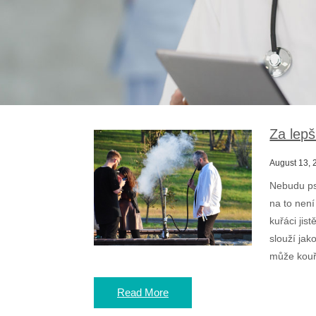
Za lep
August 13, 
Nebudu ps
na to není
kuřáci jis
slouží jak
může kouři
Read More