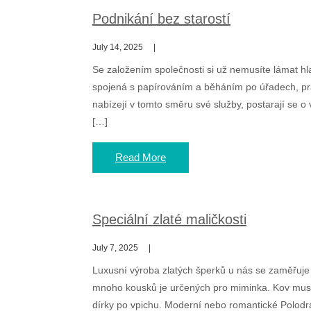
Podnikání bez starostí
July 14, 2025
Se založením společnosti si už nemusíte lámat 
spojená s papírováním a běháním po úřadech, práv
nabízejí v tomto směru své služby, postarají se 
[…]
Read More
Speciální zlaté maličkosti
July 7, 2025
Luxusní výroba zlatých šperků u nás se zaměřuje 
mnoho kousků je určených pro miminka. Kov musí bý
dírky po vpichu. Moderní nebo romantické Polodr