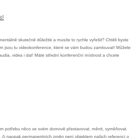
s!
tálně skutečně důležité a musíte to rychle vyřešit? Chtěli byste
om jsou tu videokonference, které se vám budou zamlouvat! Můžete
audia, videa i dat! Máte střední konferenční místnost a chcete
ítím potřebu něco ve svém domově přestavovat, měnit, vyměňovat.
lity, či naopak permanentních změn není objektem našich referencí o