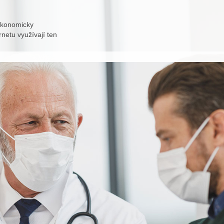
ekonomicky
netu využívají ten