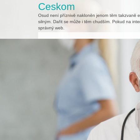
Skip
Ceskom
to
content
Osud není příznivě nakloněn jenom těm takzvaně 
silným. Dařit se může i těm chudším. Pokud na inter
správný web.