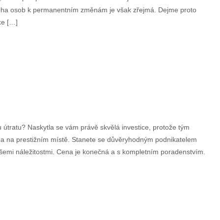
noha osob k permanentním změnám je však zřejmá. Dejme proto
ke […]
u útratu? Naskytla se vám právě skvělá investice, protože tým
ů a na prestižním místě. Stanete se důvěryhodným podnikatelem
šemi náležitostmi. Cena je konečná a s kompletním poradenstvím.