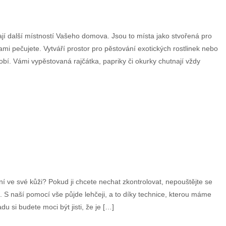
 další místností Vašeho domova. Jsou to místa jako stvořená pro
ami pečujete. Vytváří prostor pro pěstování exotických rostlinek nebo
obí. Vámi vypěstovaná rajčátka, papriky či okurky chutnají vždy
ní ve své kůži? Pokud ji chcete nechat zkontrolovat, nepouštějte se
. S naší pomocí vše půjde lehčeji, a to díky technice, kterou máme
u si budete moci být jisti, že je […]