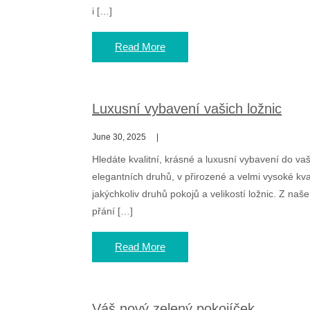
i […]
Read More
Luxusní vybavení vašich ložnic
June 30, 2025
Hledáte kvalitní, krásné a luxusní vybavení do va
elegantních druhů, v přirozené a velmi vysoké kv
jakýchkoliv druhů pokojů a velikostí ložnic. Z naš
přání […]
Read More
Váš nový zelený pokojíček