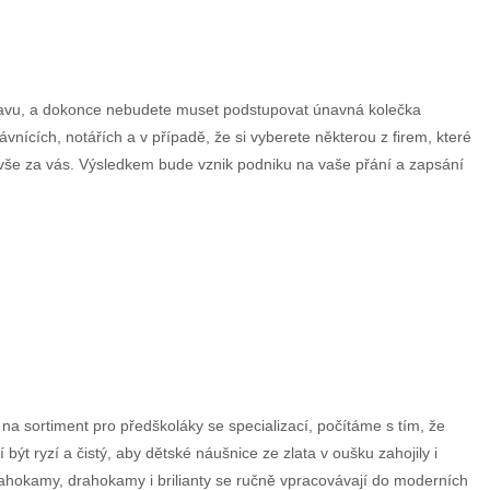
hlavu, a dokonce nebudete muset podstupovat únavná kolečka
nících, notářích a v případě, že si vyberete některou z firem, které
o vše za vás. Výsledkem bude vznik podniku na vaše přání a zapsání
na sortiment pro předškoláky se specializací, počítáme s tím, že
t ryzí a čistý, aby dětské náušnice ze zlata v oušku zahojily i
ahokamy, drahokamy i brilianty se ručně vpracovávají do moderních