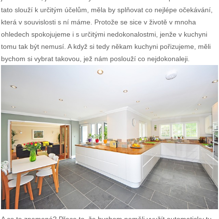
tato slouží k určitým účelům, měla by splňovat co nejlépe očekávání,
která v souvislosti s ní máme. Protože se sice v životě v mnoha
ohledech spokojujeme i s určitými nedokonalostmi, jenže v kuchyni
tomu tak být nemusí. A když si tedy někam kuchyni pořizujeme, měli
bychom si vybrat takovou, jež nám poslouží co nejdokonaleji.
A co to znamená? Přece to, že bychom neměli využít automaticky tu