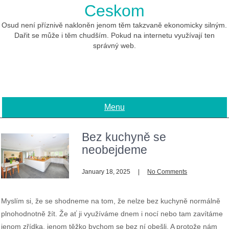
Skip
Ceskom
to
content
Osud není příznivě nakloněn jenom těm takzvaně ekonomicky silným.
Dařit se může i těm chudším. Pokud na internetu využívají ten
správný web.
Menu
Bez kuchyně se
neobejdeme
January 18, 2025
No Comments
Myslím si, že se shodneme na tom, že nelze bez kuchyně normálně
plnohodnotně žít. Že ať ji využíváme dnem i nocí nebo tam zavítáme
jenom zřídka, jenom těžko bychom se bez ní obešli. A protože nám