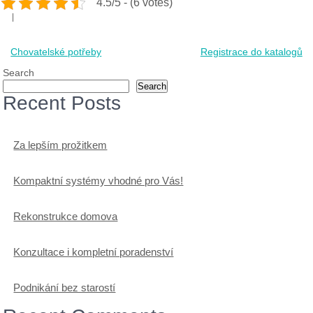
4.5/5 - (6 votes)
Post
Chovatelské potřeby
Registrace do katalogů
navigation
Search
Search
Recent Posts
Za lepším prožitkem
Kompaktní systémy vhodné pro Vás!
Rekonstrukce domova
Konzultace i kompletní poradenství
Podnikání bez starostí