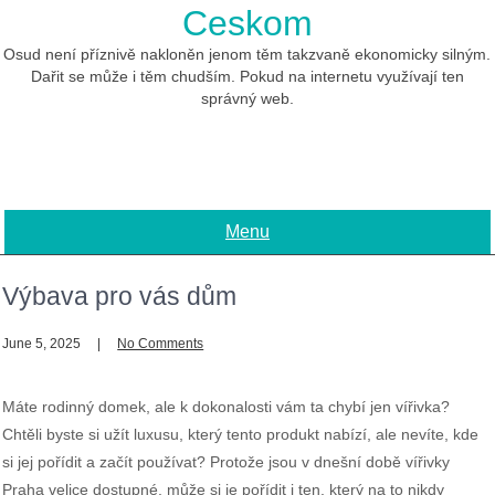
Skip
Ceskom
to
content
Osud není příznivě nakloněn jenom těm takzvaně ekonomicky silným.
Dařit se může i těm chudším. Pokud na internetu využívají ten
správný web.
Menu
Výbava pro vás dům
June 5, 2025
No Comments
Máte rodinný domek, ale k dokonalosti vám ta chybí jen vířivka?
Chtěli byste si užít luxusu, který tento produkt nabízí, ale nevíte, kde
si jej pořídit a začít používat? Protože jsou v dnešní době
vířivky
Praha
velice dostupné, může si je pořídit i ten, který na to nikdy