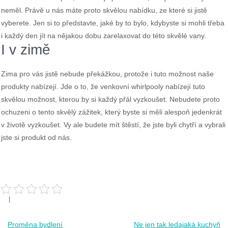
neměl. Právě u nás máte proto skvělou nabídku, ze které si jistě
vyberete. Jen si to představte, jaké by to bylo, kdybyste si mohli třeba
i každý den jít na nějakou dobu zarelaxovat do této skvělé vany.
I v zimě
Zima pro vás jistě nebude překážkou, protože i tuto možnost naše
produkty nabízejí. Jde o to, že venkovní whirlpooly nabízejí tuto
skvělou možnost, kterou by si každý přál vyzkoušet. Nebudete proto
ochuzeni o tento skvělý zážitek, který byste si měli alespoň jedenkrát
v životě vyzkoušet. Vy ale budete mít štěstí, že jste byli chytří a vybrali
jste si produkt od nás.
Post
Proměna bydlení
Ne jen tak ledajaká kuchyň