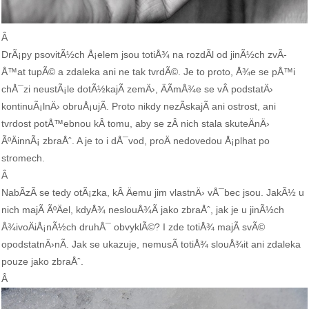
Â
DrÃ¡py psovitÃ½ch Å¡elem jsou totiÅ¾ na rozdÃ­l od jinÃ½ch zvÃ­
Å™at tupÃ© a zdaleka ani ne tak tvrdÃ©. Je to proto, Å¾e se pÅ™i
chÅ¯zi neustÃ¡le dotÃ½kajÃ­ zemÄ›, ÄÃ­mÅ¾e se vÂ podstatÄ›
kontinuÃ¡lnÄ› obruÅ¡ujÃ­. Proto nikdy nezÃ­skajÃ­ ani ostrost, ani
tvrdost potÅ™ebnou kÂ tomu, aby se zÂ nich stala skuteÄnÄ›
ÃºÄinnÃ¡ zbraÅˆ. A je to i dÅ¯vod, proÄ nedovedou Å¡plhat po
stromech.
Â
NabÃ­zÃ­ se tedy otÃ¡zka, kÂ Äemu jim vlastnÄ› vÅ¯bec jsou. JakÃ½ u
nich majÃ­ ÃºÄel, kdyÅ¾ neslouÅ¾Ã­ jako zbraÅˆ, jak je u jinÃ½ch
Å¾ivoÄiÅ¡nÃ½ch druhÅ¯ obvyklÃ©? I zde totiÅ¾ majÃ­ svÃ©
opodstatnÄ›nÃ­. Jak se ukazuje, nemusÃ­ totiÅ¾ slouÅ¾it ani zdaleka
pouze jako zbraÅˆ.
Â