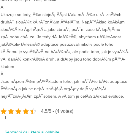
Â
Ukazuje se tedy, Å¾e stejnÃ¡ ÄÃ¡st tÄ›la mÅ¯Å¾e u rÅ¯znÃ½ch
druhÅ¯ slouÅ¾it kÂ rÅ¯znÃ½m ÃºÄelÅ¯m. NapÅ™Ã­klad koÄkÃ¡m
slouÅ¾Ã­ ke Å¡plhÃ¡nÃ­ a jako zbraÅˆ, psÅ¯m zase kÂ lepÅ¡Ã­mu
zpÅ¯sobu chÅ¯ze. Je tedy dÅ¯leÅ¾itÃ©, abychom uÅ¾iteÄnost
jakÃ©koliv tÄ›lesnÃ© adaptace posuzovali nikoliv podle toho,
kÂ Äemu je vyuÅ¾Ã­vÃ¡na bÄ›Å¾nÄ›, ale podle toho, jak je vyuÅ¾Ã­
vÃ¡ danÃ½ konkrÃ©tnÃ­ druh, a drÃ¡py jsou toho dobrÃ½m pÅ™Ã­
kladem.
Â
Jsou nÃ¡zornÃ½m pÅ™Ã­kladem toho, jak mÅ¯Å¾e bÃ½t adaptace
ÃºÄinnÃ¡ a jak se nejrÅ¯znÄ›jÅ¡Ã­ orgÃ¡ny dajÃ­ vyuÅ¾Ã­t
nejrÅ¯znÄ›jÅ¡Ã­m zpÅ¯sobem. A vÂ tom je celÃ½ zÃ¡klad evoluce.
4.5/5 - (4 votes)
Post
Senzační čaj, který si oblíbíte