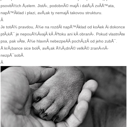
psovitÃ½ch Å¡elem. JistÄ›, podobnÃ© majÃ­ i dalÅ¡Ã­ zvÃ­Å™ata,
napÅ™Ã­klad i plazi, avÅ¡ak ty nemajÃ­ takovou strukturu.
Â
Je totiÅ¾ pravdou, Å¾e na rozdÃ­l napÅ™Ã­klad od koÄek Äi dokonce
ptÃ¡kÅ¯ je nepouÅ¾Ã­vajÃ­ kÂ Ãºtoku ani kÂ obranÄ›. Pokud vlastnÃ­te
psa, pak vÃ­te, Å¾e hlavnÃ­ nebezpeÄÃ­ pochÃ¡zÃ­ od jeho zubÅ¯.
Å krÃ¡bance sice bolÃ­, avÅ¡ak Å¾Ã¡dnÃ© velkÃ© zranÄ›nÃ­
nezpÅ¯sobÃ­.
Â