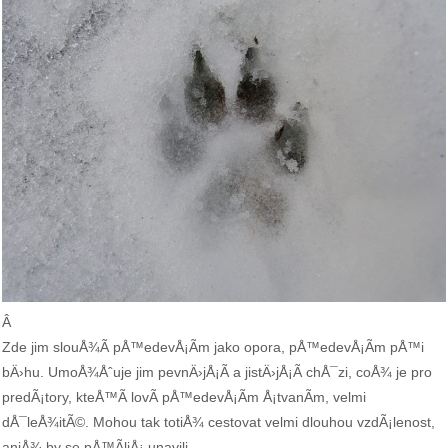
Â
Zde jim slouÅ¾Ã­ pÅ™edevÅ¡Ã­m jako opora, pÅ™edevÅ¡Ã­m pÅ™i
bÄ›hu. UmoÅ¾Åˆuje jim pevnÄ›jÅ¡Ã­ a jistÄ›jÅ¡Ã­ chÅ¯zi, coÅ¾ je pro
predÃ¡tory, kteÅ™Ã­ lovÃ­ pÅ™edevÅ¡Ã­m Å¡tvanÃ­m, velmi
dÅ¯leÅ¾itÃ©. Mohou tak totiÅ¾ cestovat velmi dlouhou vzdÃ¡lenost,
aniÅ¾ by se pÅ™Ã­liÅ¡ unavili.