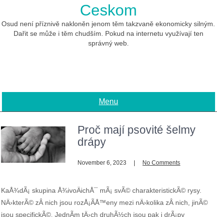
Skip
Ceskom
to
content
Osud není příznivě nakloněn jenom těm takzvaně ekonomicky silným.
Dařit se může i těm chudším. Pokud na internetu využívají ten
správný web.
Menu
Proč mají psovité šelmy
drápy
November 6, 2023
No Comments
KaÅ¾dÃ¡ skupina Å¾ivoÄichÅ¯ mÃ¡ svÃ© charakteristickÃ© rysy.
NÄ›kterÃ© zÂ nich jsou rozÅ¡Ã­Å™eny mezi nÄ›kolika zÂ nich, jinÃ©
jsou specifickÃ©. JednÃ­m tÄ›ch druhÃ½ch jsou pak i drÃ¡py